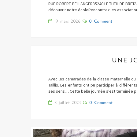
RUE ROBERT BELLANGER35240 LE THEIL-DE-BRETA
découvrir notre écoleRencontrez les associati
Comments
19 mars 2026
0 Comment
UNE J
Avec les camarades de la classe maternelle du
Taillis. Les enfants ont pu participer à différen
ses sens… Cette belle journée s’est terminée pa
Comments
8 juillet 2023
0 Comment