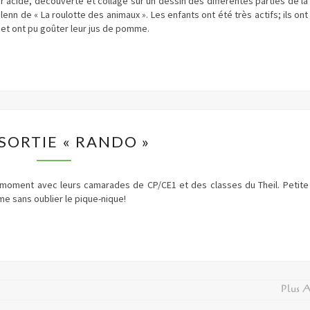
ur acide, découverte et collage sur un dessin des différentes parties de la
n de « La roulotte des animaux ». Les enfants ont été très actifs; ils ont
 et ont pu goûter leur jus de pomme.
UNE
SORTIE « RANDO »
SORTIE
« RANDO »
 moment avec leurs camarades de CP/CE1 et des classes du Theil. Petite
e sans oublier le pique-nique!
Plus 