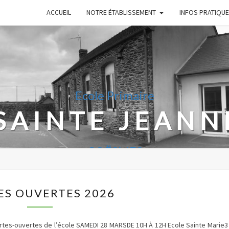
ACCUEIL
NOTRE ÉTABLISSEMENT
INFOS PRATIQU
Ecole Primaire
SAINTE JEANN
COËSMES
s Infos Utiles De La Vie De Classe De V
PORTES
ES OUVERTES 2026
OUVERTES
2026
ortes-ouvertes de l’école SAMEDI 28 MARSDE 10H À 12H Ecole Sainte Marie3