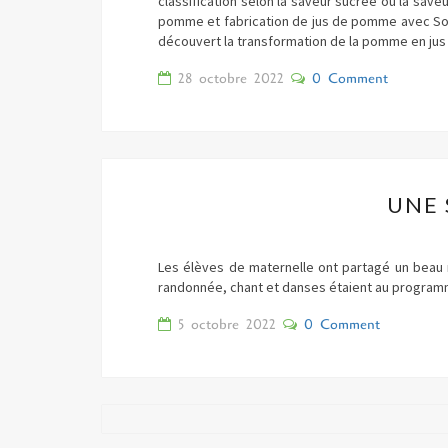
classification selon la saveur sucrée ou la save
pomme et fabrication de jus de pomme avec Solen
découvert la transformation de la pomme en jus
Comments
28 octobre 2022
0 Comment
UNE 
Les élèves de maternelle ont partagé un beau
randonnée, chant et danses étaient au programm
Comments
5 octobre 2022
0 Comment
Articles
récents