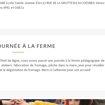
GNE Ecole Sainte Jeanne d’Arc13 RUE DE LA GROTTE35134 COËSMES Venez
ons APEL et OGECs
UNE
OURNÉE À LA FERME
JOURNÉE
À
LA
FERME
 Theil de Bgne, nous avons passé une journée à la ferme pédagogique de
ts ateliers: fabrication de fromage, pêche dans la mare, jeux pour réveiller
r la dégustation du fromage. Merci à Catherine pour son accueil!