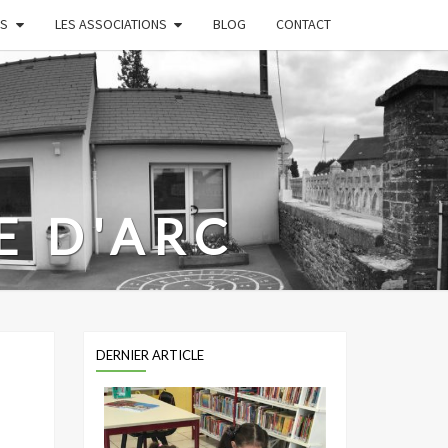
ES
LES ASSOCIATIONS
BLOG
CONTACT
E D'ARC
os Enfants
DERNIER ARTICLE