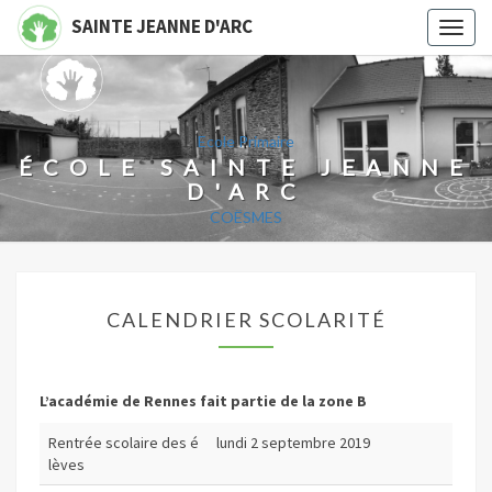
SAINTE JEANNE D'ARC
Toggl
naviga
Ecole Primaire
ÉCOLE SAINTE JEANNE
D'ARC
COËSMES
Toutes Les Infos Utiles De La Vie De Classe De Vos Enfants
CALENDRIER
CALENDRIER SCOLARITÉ
SCOLARITÉ
L’académie de Rennes fait partie de la zone B
Rentrée scolaire des é
lundi 2 septembre 2019
lèves